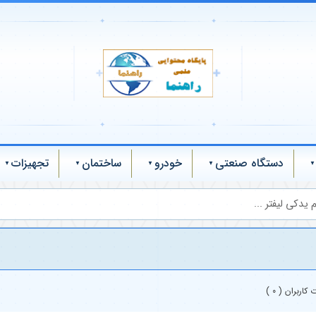
✦
✦
✚
✚
✦
✦
دستگاه صنعتی
خودرو
ساختمان
تجهیزات
یدکی لیفتر ...
کاربران ( 0 )