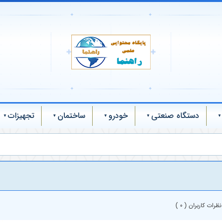
✦
✦
✚
✚
✦
✦
دستگاه صنعتی
خودرو
ساختمان
تجهیزات
نظرات کاربران ( 0 )