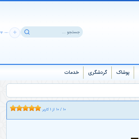
♥
✚
پوشاک
گردشگری
خدمات
10
/
10
از
1
کاربر