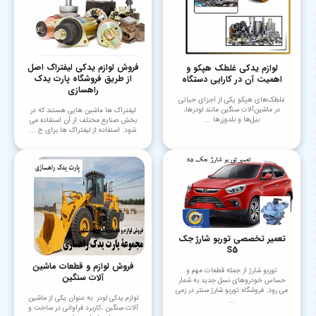
فروش لوازم یدکی لیفتراک اصل
لوازم یدکی غلطک هپکو و
از طریق فروشگاه پارت یدک
اهمیت آن در کارایی دستگاه
راهسازی
غلطک‌های هپکو یکی از اجزای حیاتی
در ماشین‌آلات سنگین مانند لودرها،
لیفتراک ها ماشین هایی هستند که در
بیل‌ها و بلدوزرها ...
بخش صنایع مختلف از آن استفاده می
شود. استفاده از لیفتراک ها برای ج ...
تعمیر تخصصی توربو شارژ جک
S5
فروش لوازم و قطعات ماشین
توربو شارژ از جمله قطعات مهم و
آلات سنگین
حساس خودروهای نسل جدید به شمار
می رود. فروشگاه توربو شارژ سنتر در زمی
لوازم یدکی لودر به عنوان یکی از ماشین
...
آلات سنگین ،کاربرد فراوانی در ساخت و