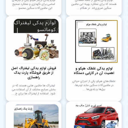
لوازم یدکی بلدوزر از جمله قطعاتی
لوازم یدکی گریدر هپکو یکی از نیازهای
هستند که برای عملکرد بهینه این ماشین
اساسی برای نگهداری و عملکرد صحیح
سنگین ضروری‌اند. در هنگام ...
این ماشین‌آلات سنگین محسو ...
فروش لوازم یدکی لیفتراک اصل
لوازم یدکی غلطک هپکو و
از طریق فروشگاه پارت یدک
اهمیت آن در کارایی دستگاه
راهسازی
غلطک‌های هپکو یکی از اجزای حیاتی
در ماشین‌آلات سنگین مانند لودرها،
لیفتراک ها ماشین هایی هستند که در
بیل‌ها و بلدوزرها ...
بخش صنایع مختلف از آن استفاده می
شود. استفاده از لیفتراک ها برای ج ...