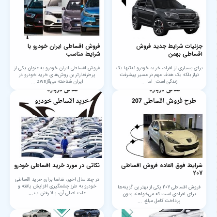
جزئیات شرایط جدید فروش
فروش اقساطی ایران خودرو با
اقساطی بهمن
شرایط مناسب
برای بسیاری از افراد، خرید خودرو نه‌تنها یک
فروش اقساطی ایران خودرو به عنوان یکی از
نیاز بلکه یک هدف مهم در مسیر پیشرفت
پرطرفدارترین روش‌های خرید خودرو در
زندگی است. اما ...
ایران شناخته می&zwnj ...
شرایط فوق العاده فروش اقساطی
نکاتی در مورد خرید اقساطی خودرو
207
در چند سال اخیر، تقاضا برای خرید اقساطی
خودرو به طرز چشمگیری افزایش یافته و
فروش اقساطی 207 یکی از بهترین گزینه‌ها
علت اصلی آن، بالا رفتن ب ...
برای افرادی است که می‌خواهند بدون
پرداخت کامل مبلغ، ...