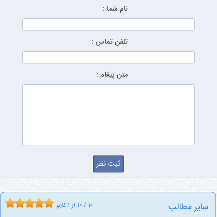
نام شما :
تلفن تماس :
متن پیغام :
سایر مطالب
10
/
10
از
1
کاربر