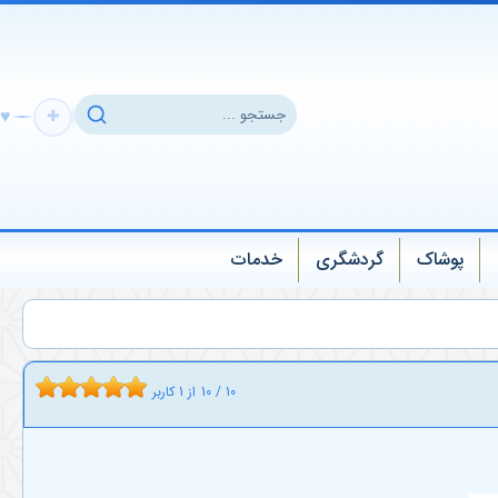
♥
✚
پوشاک
گردشگری
خدمات
10
/
10
از
1
کاربر