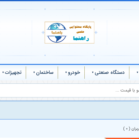
✦
✦
✚
✚
✦
✦
دستگاه صنعتی
خودرو
ساختمان
تجهیزات
 با قیمت ...
ان ( 0 )