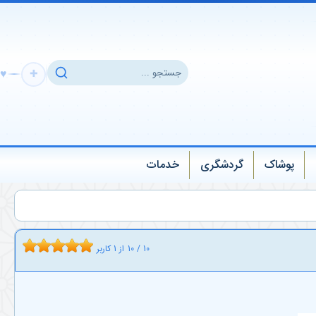
♥
✚
پوشاک
گردشگری
خدمات
10
/
10
از
1
کاربر