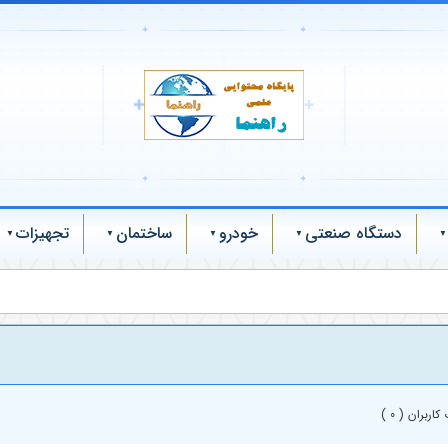
✦
✦
✚
✚
✦
✦
دستگاه صنعتی
خودرو
ساختمان
تجهیزات
اربران ( 0 )