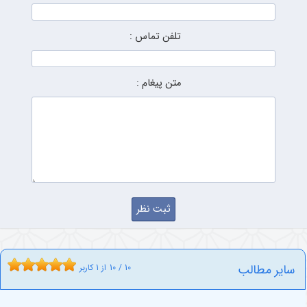
تلفن تماس :
متن پیغام :
سایر مطالب
10
/
10
از
1
کاربر