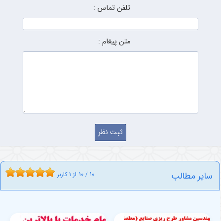
تلفن تماس :
متن پیغام :
سایر مطالب
10
/
10
از
1
کاربر