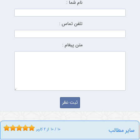
نام شما :
تلفن تماس :
متن پیغام :
سایر مطالب
10
/
10
از
2
کاربر