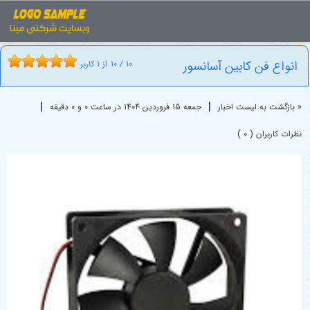
اخبار
فن
انواع فن کابین آسانسور
انواع فن کابین آسانسور
10
/
10
از
1
کاربر
|
|
« بازگشت به لیست اخبار
جمعه 15 فروردين 1404 در ساعت 0 و 0 دقیقه
نظرات کاربران ( 0 )