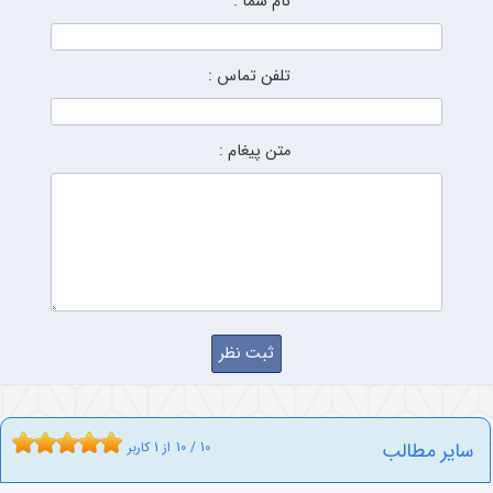
نام شما :
تلفن تماس :
متن پیغام :
سایر مطالب
10
/
10
از
1
کاربر